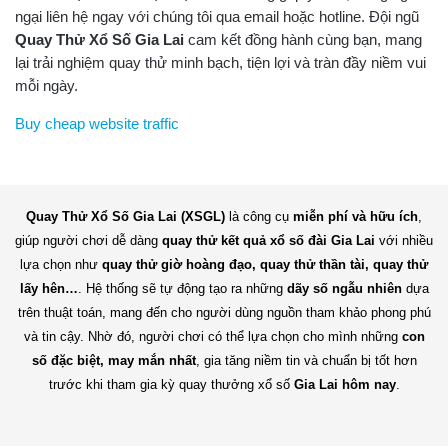
ngại liên hệ ngay với chúng tôi qua email hoặc hotline. Đội ngũ
Quay Thử Xổ Số Gia Lai
cam kết đồng hành cùng bạn, mang
lại trải nghiệm quay thử minh bạch, tiện lợi và tràn đầy niềm vui
mỗi ngày.
Buy cheap website traffic
Quay Thử Xổ Số Gia Lai (XSGL)
là công cụ
miễn phí và hữu ích
,
giúp người chơi dễ dàng
quay thử kết quả xổ số đài Gia Lai
với nhiều
lựa chọn như
quay thử giờ hoàng đạo, quay thử thần tài, quay thử
lấy hên…
. Hệ thống sẽ tự động tạo ra những
dãy số ngẫu nhiên
dựa
trên thuật toán, mang đến cho người dùng nguồn tham khảo phong phú
và tin cậy. Nhờ đó, người chơi có thể lựa chọn cho mình những
con
số đặc biệt, may mắn nhất
, gia tăng niềm tin và chuẩn bị tốt hơn
trước khi tham gia kỳ quay thưởng xổ số
Gia Lai hôm nay
.