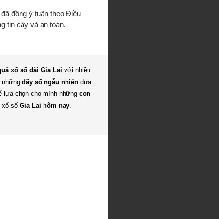
 đã đồng ý tuân theo Điều
 tin cậy và an toàn.
quả xổ số đài Gia Lai
với nhiều
ra những
dãy số ngẫu nhiên
dựa
thể lựa chọn cho mình những
con
g xổ số
Gia Lai hôm nay
.