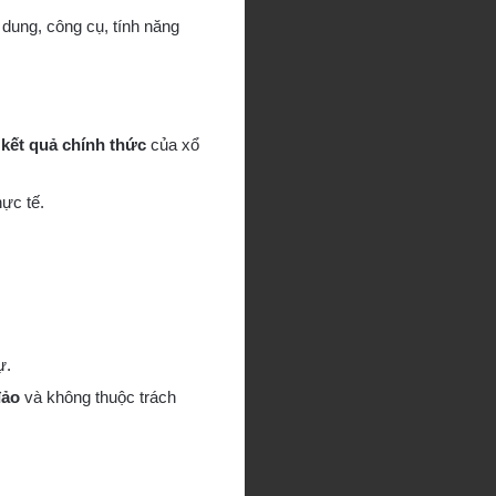
dung, công cụ, tính năng
kết quả chính thức
của xổ
ực tế.
ự.
đảo
và không thuộc trách