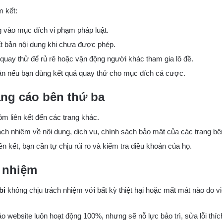
m kết:
 vào mục đích vi phạm pháp luật.
ất bản nội dung khi chưa được phép.
quay thử để rủ rê hoặc vận động người khác tham gia lô đề.
ân nếu bạn dùng kết quả quay thử cho mục đích cá cược.
ảng cáo bên thứ ba
m liên kết đến các trang khác.
ách nhiệm về nội dung, dịch vụ, chính sách bảo mật của các trang bê
iên kết, bạn cần tự chịu rủi ro và kiểm tra điều khoản của họ.
h nhiệm
bi
không chịu trách nhiệm với bất kỳ thiệt hại hoặc mất mát nào do vi
 website luôn hoạt động 100%, nhưng sẽ nỗ lực bảo trì, sửa lỗi thíc