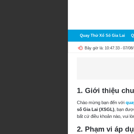
Quay Thử Xổ Số Gia Lai
Q
Bây giờ là:
10:47:34
- 07/08
1. Giới thiệu ch
Chào mừng bạn đến với
qua
số Gia Lai (XSGL)
, bạn đượ
bất cứ điều khoản nào, vui l
2. Phạm vi áp d