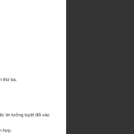
n thứ ba.
ệc tin tưởng tuyệt đối vào
h hợp.