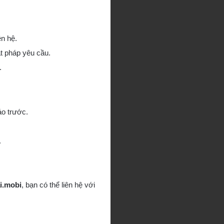
ên hệ.
ật pháp yêu cầu.
.
áo trước.
.
i.mobi
, bạn có thể liên hệ với