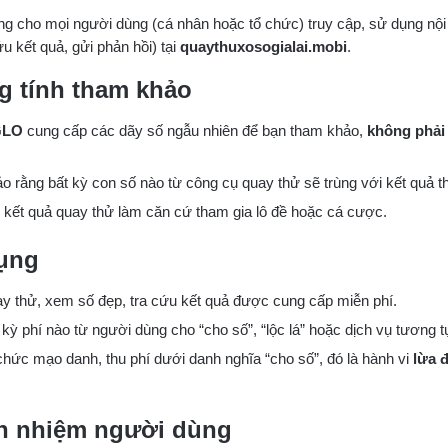
g cho mọi người dùng (cá nhân hoặc tổ chức) truy cập, sử dụng nội 
u kết quả, gửi phản hồi) tại
quaythuxosogialai.mobi
.
g tính tham khảo
GLO
cung cấp các dãy số ngẫu nhiên để bạn tham khảo,
không phải 
 rằng bất kỳ con số nào từ công cụ quay thử sẽ trùng với kết quả th
kết quả quay thử làm căn cứ tham gia lô đề hoặc cá cược.
dụng
 thử, xem số đẹp, tra cứu kết quả được cung cấp miễn phí.
 kỳ phí nào từ người dùng cho “cho số”, “lộc lá” hoặc dịch vụ tương t
hức mạo danh, thu phí dưới danh nghĩa “cho số”, đó là hành vi
lừa 
ch nhiệm người dùng