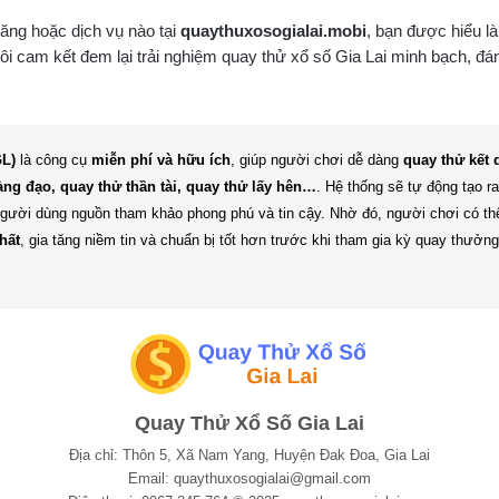
năng hoặc dịch vụ nào tại
quaythuxosogialai.mobi
, bạn được hiểu là
 cam kết đem lại trải nghiệm quay thử xổ số Gia Lai minh bạch, đáng
GL)
là công cụ
miễn phí và hữu ích
, giúp người chơi dễ dàng
quay thử kết 
ng đạo, quay thử thần tài, quay thử lấy hên…
. Hệ thống sẽ tự động tạo 
 người dùng nguồn tham khảo phong phú và tin cậy. Nhờ đó, người chơi có 
hất
, gia tăng niềm tin và chuẩn bị tốt hơn trước khi tham gia kỳ quay thưởn
Quay Thử Xổ Số Gia Lai
Địa chỉ: Thôn 5, Xã Nam Yang, Huyện Đak Đoa, Gia Lai
Email: quaythuxosogialai@gmail.com