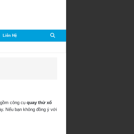
Thí
Liên Hệ
chủ
muốn
tìm
gì?
o gồm công cụ
quay thử xổ
ây. Nếu bạn không đồng ý với