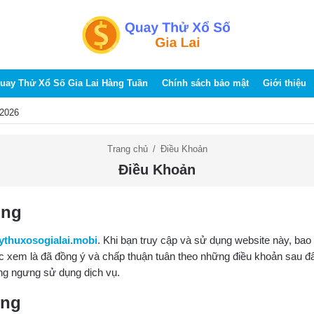
uay Thử Xổ Số Gia Lai Hàng Tuần
Chính sách bảo mật
Giới thiệu
/2026
Trang chủ
/
Điều Khoản
Điều Khoản
ung
ythuxosogialai.mobi
. Khi bạn truy cập và sử dụng website này, ba
c xem là đã đồng ý và chấp thuận tuân theo những điều khoản sau đ
òng ngưng sử dụng dịch vụ.
ụng