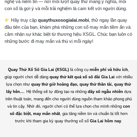
nghệ và niềm tin — nơi mỗi lượt quay thử mang ý nghĩa, mỗi
con số là gợi ý và mỗi trải nghiệm là cam kết với người dùng.
Hãy truy cập
quaythuxosogialai.mobi
, thử ngay lần quay
đầu tiên của bạn, khám phá những con số may mắn tiềm ẩn và
cảm nhận sự khác biệt từ thương hiệu XSGL. Chúc bạn luôn có
những bước đi may mắn và thú vị mỗi ngày!
Quay Thử Xổ Số Gia Lai (XSGL)
là công cụ
miễn phí và hữu ích
,
giúp người chơi dễ dàng
quay thử kết quả xổ số đài Gia Lai
với nhiều
lựa chọn như
quay thử giờ hoàng đạo, quay thử thần tài, quay thử
lấy hên…
. Hệ thống sẽ tự động tạo ra những
dãy số ngẫu nhiên
dựa
trên thuật toán, mang đến cho người dùng nguồn tham khảo phong phú
và tin cậy. Nhờ đó, người chơi có thể lựa chọn cho mình những
con
số đặc biệt, may mắn nhất
, gia tăng niềm tin và chuẩn bị tốt hơn
trước khi tham gia kỳ quay thưởng xổ số
Gia Lai hôm nay
.