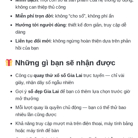
không can thiệp thủ công
Miễn phí trọn đời
: không “cho số”, không phí ẩn
Hướng tới người dùng
: thiết kế đơn giản, truy cập dễ
dàng
Liên tục đổi mới
: không ngừng hoàn thiện dựa trên phản
hồi của bạn
Những gì bạn sẽ nhận được
Công cụ
quay thử xổ số Gia Lai
trực tuyến — chỉ vài
giây, nhận dãy số ngẫu nhiên
Gợi ý
số đẹp Gia Lai
để bạn có thêm lựa chọn trước giờ
mở thưởng
Mỗi lượt quay là quyền chủ động — bạn có thể thử bao
nhiêu lần cũng được
Khả năng truy cập mượt mà trên điện thoại, máy tính bảng
hoặc máy tính để bàn