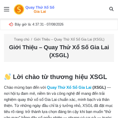
Menu
Th
ch
Bây giờ là:
4:37:31
- 07/08/2026
m
tì
Trang chủ
/
Giới Thiệu – Quay Thử Xổ Số Gia Lai (XSGL)
gì
Giới Thiệu – Quay Thử Xổ Số Gia Lai
(XSGL)
Lời chào từ thương hiệu XSGL
Chào mừng bạn đến với
Quay Thử Xổ Số Gia Lai
(XSGL)
—
nơi hội tụ đam mê, niềm tin và công nghệ để mang đến trải
nghiệm quay thử xổ số Gia Lai chuẩn xác, minh bạch và thân
thiện. Từ những ngày đầu chỉ là ý tưởng nhỏ, XSGL đã đặt mục
tiêu rõ ràng: trở thành lựa chọn đáng tin cậy khi bạn muốn “thử
vận may” bằng dãy số ngẫu nhiên — nhưng có cơ sở — trước