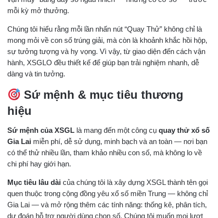
mỗi kỳ mở thưởng.
Chúng tôi hiểu rằng mỗi lần nhấn nút “Quay Thử” không chỉ là
mong mỏi về con số trúng giải, mà còn là khoảnh khắc hồi hộp,
sự tưởng tượng và hy vọng. Vì vậy, từ giao diện đến cách vận
hành, XSGLO đều thiết kế để giúp bạn trải nghiệm nhanh, dễ
dàng và tin tưởng.
Sứ mệnh & mục tiêu thương
hiệu
Sứ mệnh của XSGL
là mang đến một công cụ
quay thử xổ số
Gia Lai
miễn phí, dễ sử dụng, minh bạch và an toàn — nơi bạn
có thể thử nhiều lần, tham khảo nhiều con số, mà không lo về
chi phí hay giới hạn.
Mục tiêu lâu dài
của chúng tôi là xây dựng XSGL thành tên gọi
quen thuộc trong cộng đồng yêu xổ số miền Trung — không chỉ
Gia Lai — và mở rộng thêm các tính năng: thống kê, phân tích,
dự đoán hỗ trợ người dùng chọn số. Chúng tôi muốn mọi lượt